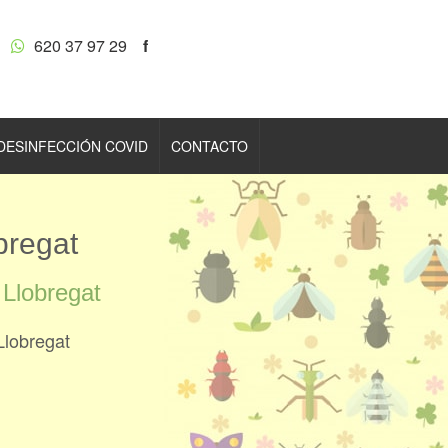
620 37 97 29
f
DESINFECCIÓN COVID
CONTACTO
bregat
 Llobregat
Llobregat