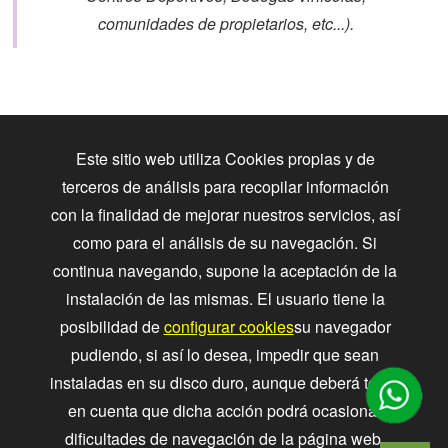
comunidades de propietarios, etc...).
Este sitio web utiliza Cookies propias y de
terceros de análisis para recopilar información
SOBRE NOSOTROS
con la finalidad de mejorar nuestros servicios, así
Empresa de
Control de Plagas en Barcelona
como para el análisis de su navegación. Si
(Desinsectación, Desratización, fumigación, chinches,
continua navegando, supone la aceptación de la
termitas...).
instalación de las mismas. El usuario tiene la
Especialistas en
Control de aves y termitas
posibilidad de
configurar cookies
su navegador
CONTACTO
pudiendo, si así lo desea, impedir que sean
instaladas en su disco duro, aunque deberá tener
93 103 96 58 - 620 37 97 29
en cuenta que dicha acción podrá ocasionar
dificultades de navegación de la página web.
08030 Barcelona