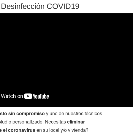
y Desinfección COVID19
sto sin compromiso
y uno de nuestros técnicos
studio personalizado. Necesitas
eliminar
e el coronavirus
en su local y/o vivienda?