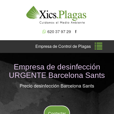
620 37 97 29
f
Nave
Empresa de Control de Plagas
Empresa de desinfección
URGENTE Barcelona Sants
Precio desinfección Barcelona Sants
Contactar