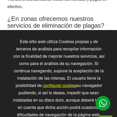
efectivo.
¿En zonas ofrecemos nuestros
servicios de eliminación de plagas?
Principalmente ofrecemos nuestros servicios en
Este sitio web utiliza Cookies propias y de
erradicación de plagas en Barcelona y el Baix
terceros de análisis para recopilar información
Llobregat
. También en zonas de alrededor, sobretodo
con la finalidad de mejorar nuestros servicios, así
en zonas marítimas y vinícolas de la zona.
como para el análisis de su navegación. Si
Dependiendo del tipo de plaga y su localización
continua navegando, supone la aceptación de la
podemos asesorar sobre el problema y realizar un
instalación de las mismas. El usuario tiene la
presupuesto gratis y sin compromiso.
posibilidad de
configurar cookies
su navegador
pudiendo, si así lo desea, impedir que sean
instaladas en su disco duro, aunque deberá tener
en cuenta que dicha acción podrá ocasionar
dificultades de navegación de la página web.