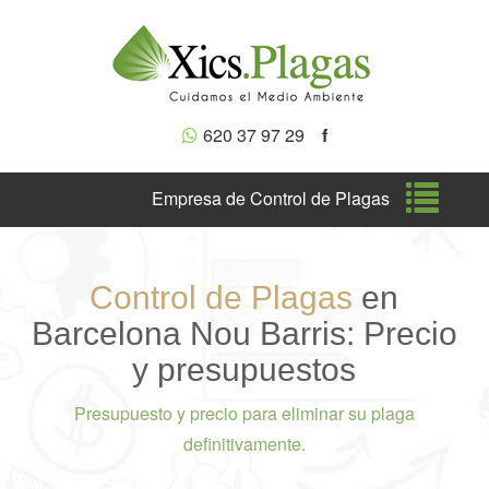
620 37 97 29
f
Nave
Empresa de Control de Plagas
Control de Plagas
en
Barcelona Nou Barris: Precio
y presupuestos
Presupuesto y precio para eliminar su plaga
definitivamente.