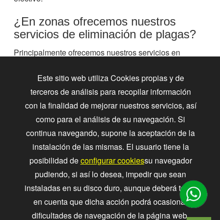
¿En zonas ofrecemos nuestros
servicios de eliminación de plagas?
Principalmente ofrecemos nuestros servicios en
erradicación de plagas en Barcelona y el Baix
Este sitio web utiliza Cookies propias y de
Llobregat
. También en zonas de alrededor, sobretodo
terceros de análisis para recopilar información
en zonas marítimas y vinícolas de la zona.
con la finalidad de mejorar nuestros servicios, así
Dependiendo del tipo de plaga y su localización
como para el análisis de su navegación. Si
podemos asesorar sobre el problema y realizar un
continua navegando, supone la aceptación de la
presupuesto gratis y sin compromiso.
instalación de las mismas. El usuario tiene la
posibilidad de
configurar cookies
su navegador
pudiendo, si así lo desea, impedir que sean
instaladas en su disco duro, aunque deberá tener
en cuenta que dicha acción podrá ocasionar
dificultades de navegación de la página web.
8 trucos para eliminar una plaga ratones