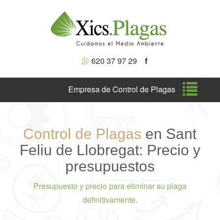
620 37 97 29
f
Nave
Empresa de Control de Plagas
Control de Plagas
en Sant
Feliu de Llobregat: Precio y
presupuestos
Presupuesto y precio para eliminar su plaga
definitivamente.