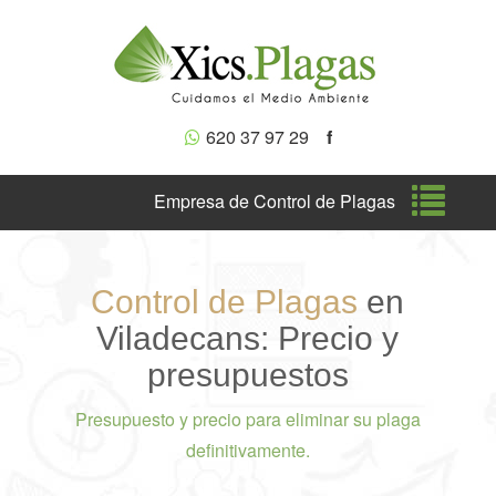
620 37 97 29
f
Nave
Empresa de Control de Plagas
Control de Plagas
en
Viladecans: Precio y
presupuestos
Presupuesto y precio para eliminar su plaga
definitivamente.