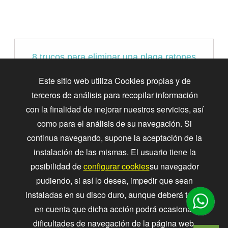
8 trucos para eliminar una plaga ratones
Conozca los mejores métodos para tratar
Este sitio web utiliza Cookies propias y de
infestaciones de ratones en su hogar, y cómo
terceros de análisis para recopilar información
BasicWorld puede ayudar a mantener al ratón
con la finalidad de mejorar nuestros servicios, así
fuera de la casa.
como para el análisis de su navegación. Si
continua navegando, supone la aceptación de la
instalación de las mismas. El usuario tiene la
posibilidad de
configurar cookies
su navegador
pudiendo, si así lo desea, impedir que sean
instaladas en su disco duro, aunque deberá tener
en cuenta que dicha acción podrá ocasionar
Cómo prevenir una infestación de
dificultades de navegación de la página web.