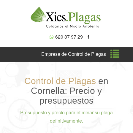
620 37 97 29
f
Nave
Empresa de Control de Plagas
Control de Plagas
en
Cornella: Precio y
presupuestos
Presupuesto y precio para eliminar su plaga
definitivamente.