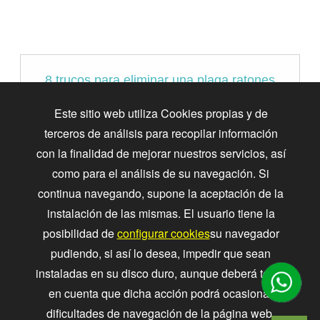
8 trucos para eliminar una plaga ratones
Conozca los mejores métodos para tratar
Este sitio web utiliza Cookies propias y de
infestaciones de ratones en su hogar, y cómo
terceros de análisis para recopilar información
BasicWorld puede ayudar a mantener al ratón
con la finalidad de mejorar nuestros servicios, así
fuera de la casa.
como para el análisis de su navegación. Si
continua navegando, supone la aceptación de la
instalación de las mismas. El usuario tiene la
posibilidad de
configurar cookies
su navegador
pudiendo, si así lo desea, impedir que sean
instaladas en su disco duro, aunque deberá tener
en cuenta que dicha acción podrá ocasionar
Cómo prevenir una infestación de
dificultades de navegación de la página web.